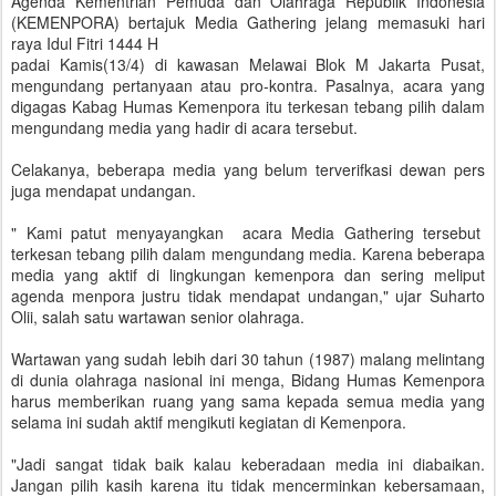
Agenda Kementrian Pemuda dan Olahraga Republik Indonesia
(KEMENPORA) bertajuk Media Gathering jelang memasuki hari
raya Idul Fitri 1444 H
padai Kamis(13/4) di kawasan Melawai Blok M Jakarta Pusat,
mengundang pertanyaan atau pro-kontra. Pasalnya, acara yang
digagas Kabag Humas Kemenpora itu terkesan tebang pilih dalam
mengundang media yang hadir di acara tersebut.
Celakanya, beberapa media yang belum terverifkasi dewan pers
juga mendapat undangan.
" Kami patut menyayangkan acara Media Gathering tersebut
terkesan tebang pilih dalam mengundang media. Karena beberapa
media yang aktif di lingkungan kemenpora dan sering meliput
agenda menpora justru tidak mendapat undangan," ujar Suharto
Olii, salah satu wartawan senior olahraga.
Wartawan yang sudah lebih dari 30 tahun (1987) malang melintang
di dunia olahraga nasional ini menga, Bidang Humas Kemenpora
harus memberikan ruang yang sama kepada semua media yang
selama ini sudah aktif mengikuti kegiatan di Kemenpora.
"Jadi sangat tidak baik kalau keberadaan media ini diabaikan.
Jangan pilih kasih karena itu tidak mencerminkan kebersamaan,