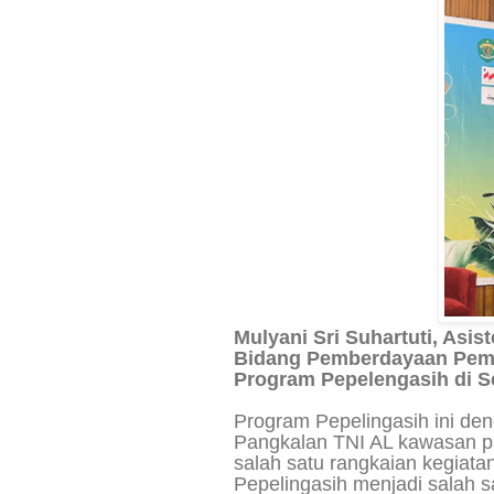
Mulyani Sri Suhartuti, Asi
Bidang Pemberdayaan Pem
Program Pepelengasih di Se
Program Pepelingasih ini d
Pangkalan TNI AL kawasan pa
salah satu rangkaian kegiat
Pepelingasih menjadi salah sa