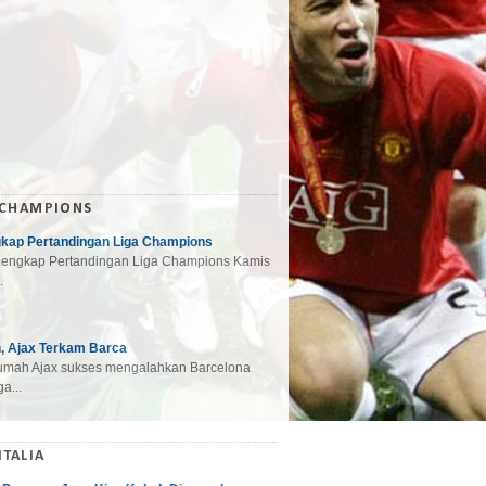
 CHAMPIONS
gkap Pertandingan Liga Champions
engkap Pertandingan Liga Champions Kamis
.
, Ajax Terkam Barca
mah Ajax sukses mengalahkan Barcelona
a...
ITALIA