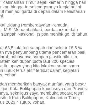
 Kalimantan Timur sejak kemarin hingga hari
kukan hingga terselenggaranya kegiatan ini
rut menjadi garda di depan dalam kelestarian
ni.
eputi Bidang Pemberdayaan Pemuda,
n, M.Si Menambahkan, berdasarkan data
 sampah Nasional, (sipsn.menlhk.go.id) tahun
ar 68,5 juta ton sampah dan sekitar 18 5 %
kan nya penyumbang utama pencemaran baik
 darat, bahayanya sampah plastik bila kita
stem kehidupan biota laut 800 species
 itu upaya yang kita lakukan sama sama
untuk terus aktif terlibat dalam kegiatan
as, Yohan
s dan memberikan banyak manfaat yang besar
ngan Kota Balikpapan khususnya dan Provinsi
nya, sekaligus saya membuka secara resmi
sih di Kota Balikpapan, Kalimantan Timur,
tus 2023," Tutup, Yohan.