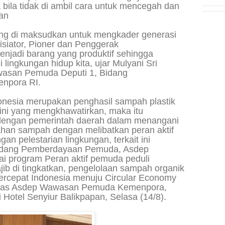
pa bila tidak di ambil cara untuk mencegah dan
gan
yang di maksudkan untuk mengkader generasi
isiator, Pioner dan Penggerak
jadi barang yang produktif sehingga
 lingkungan hidup kita, ujar Mulyani Sri
awasan Pemuda Deputi 1, Bidang
npora RI.
donesia merupakan penghasil sampah plastik
, ini yang mengkhawatirkan, maka itu
 dengan pemerintah daerah dalam menangani
han sampah dengan melibatkan peran aktif
n pelestarian lingkungan, terkait ini
Bidang Pemberdayaan Pemuda, Asdep
program Peran aktif pemuda peduli
ajib di tingkatkan, pengelolaan sampah organik
ercepat Indonesia menuju Circular Economy
 jelas Asdep Wawasan Pemuda Kemenpora,
 Hotel Senyiur Balikpapan, Selasa (14/8).