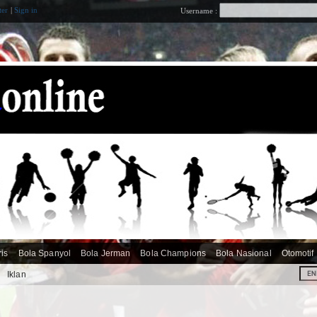
ter
|
Sign in
Username :
ris
Bola Spanyol
Bola Jerman
Bola Champions
Bola Nasional
Otomotif
i
Iklan