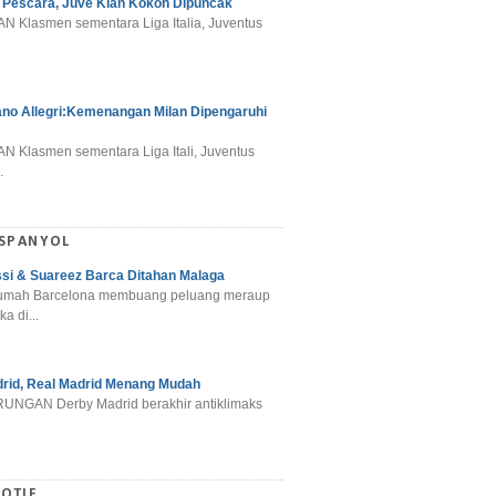
 Pescara, Juve Kian Kokoh Dipuncak
N Klasmen sementara Liga Italia, Juventus
ano Allegri:Kemenangan Milan Dipengaruhi
N Klasmen sementara Liga Itali, Juventus
.
 SPANYOL
si & Suareez Barca Ditahan Malaga
umah Barcelona membuang peluang meraup
ka di...
rid, Real Madrid Menang Mudah
NGAN Derby Madrid berakhir antiklimaks
OTIF