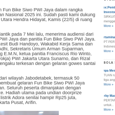
Alex:Pemb
n Fun Bike Siwo PWI Jaya dalam rangka
Investo
n Nasional 2025 ini. Sudah pasti kami dukung
SIRKUIT
a Utara Hendra Hidayat, Kamis (22/5) di ruang
menggel
More »
antik pada 7 Mei lalu, menerima audiensi dari
Pertamina
PWI Jaya dan panitia Fun Bike Siwo PWI Jaya.
PT PER
esit Budi Handoyo, Wakabid Kerja Sama dan
Indonesi
Adhi, Sekretaris Umum Arman Suparman,
More »
g E.M.N, ketua panitia Franciscus Rio Winto,
Pokja) PWI Jakarta Utara Sunarno, dan Rizal
engaku terkesan dengan gelaran gowes santai
BOLA
Tanpa Mes
TUAN r
 dari wilayah Jabodetabek, termasuk 50
tiga ang
membuat gelaran Fun Bike Siwo PWI Jaya
More »
. Seluruh peserta dimanjakan dengan
ze. Hadiah utama pada undian doorprize
Derby Mad
strik Adora senilai hampir Rp25 juta,
PERTARU
rta Pusat, Arifin.
untuk...
More »