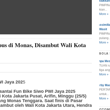
Taklukkan
PIMPINA
kian...
More »
Massimili
Wasit
PIMPINA
pulang..
pus di Monas, Disambut Wali Kota
More »
BOLA
Tanpa Mes
TUAN r
tiga ang
More »
WI Jaya 202
5
Derby Mad
PERTARU
antai Fun Bike Siwo PWI Jaya 2025
untuk...
 Kota Jakarta Pusat, Arifin, Minggu (25/5)
More »
ang Monas Tenggara. Saat finis di Pasar
ambut oleh Wali Kota Jakarta Utara, Hendra
OTOM