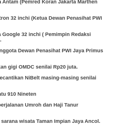
ia Antam (Pemred Koran Jakarta Marthen
olytron 32 inchi (Ketua Dewan Penasihat PWI
qua Google 32 inchi ( Pemimpin Redaksi
.
(Anggota Dewan Penasihat PWI Jaya Primus
kan gigi OMDC senilai Rp20 juta.
kecantikan NiBelt masing-masing senilai
atu 910 Nineten
 perjalanan Umroh dan Haji Tanur
 sarana wisata Taman Impian Jaya Ancol.