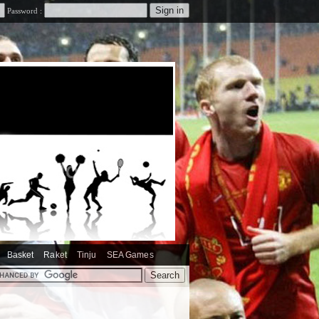
Password :
Basket
Raket
Tinju
SEA Games