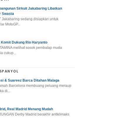
angunan Sirkuit Jakabaring Libatkan
r Swasta
 Jakabaring sedang disiapkan untuk
ar MotoGP...
 Komit Dukung Rio Haryanto
TAMINA melihat sosok pembalap muda
a cukup...
 SPANYOL
si & Suareez Barca Ditahan Malaga
umah Barcelona membuang peluang meraup
ka di...
rid, Real Madrid Menang Mudah
NGAN Derby Madrid berakhir antiklimaks