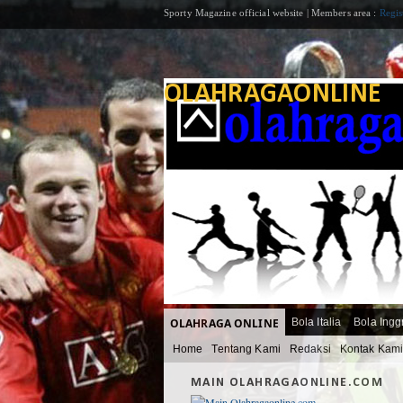
Sporty Magazine official website | Members area :
Regis
OLAHRAGAONLINE
OLAHRAGA ONLINE
Bola Italia
Bola Ingg
Home
Tentang Kami
Redaksi
Kontak Kam
MAIN OLAHRAGAONLINE.COM