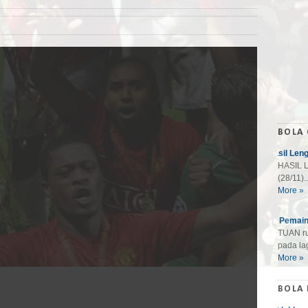
BOLA
Hasil Len
HASIL L
(28/11)..
More »
10 Pemain
TUAN ru
pada lag
More »
BOLA 