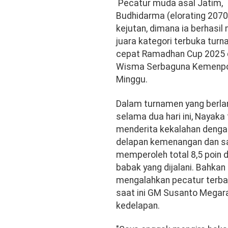
Pecatur muda asal Jatim,
Budhidarma (elorating 20
kejutan, dimana ia berhasil 
juara kategori terbuka tur
cepat Ramadhan Cup 2025 
Wisma Serbaguna Kemenpor
Minggu.
Dalam turnamen yang berl
selama dua hari ini, Nayaka 
menderita kekalahan denga
delapan kemenangan dan sa
memperoleh total 8,5 poin 
babak yang dijalani. Bahkan
mengalahkan pecatur terba
saat ini GM Susanto Megar
kedelapan.