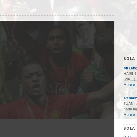
BOLA
Hasil Len
HASIL L
(28/11)..
More »
10 Pemain
TUAN ru
pada lag
More »
BOLA 