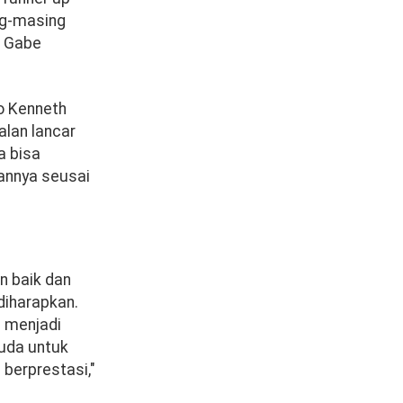
ng-masing
o Gabe
o Kenneth
alan lancar
a bisa
nnya seusai
an baik dan
 diharapkan.
i menjadi
uda untuk
erprestasi,"