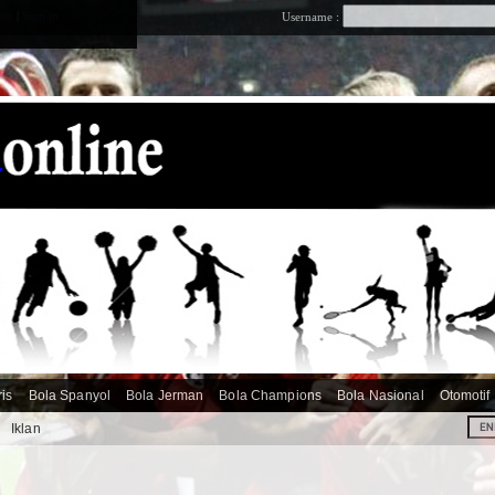
ter
|
Sign in
Username :
ris
Bola Spanyol
Bola Jerman
Bola Champions
Bola Nasional
Otomotif
i
Iklan