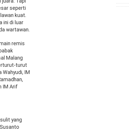
 juara. Tapi
sar seperti
 lawan kuat.
ini di luar
ada wartawan.
rmain remis
 babak
sal Malang
rturut-turut
ya Wahyudi, IM
 Ramadhan,
 IM Arif
ulit yang
 Susanto