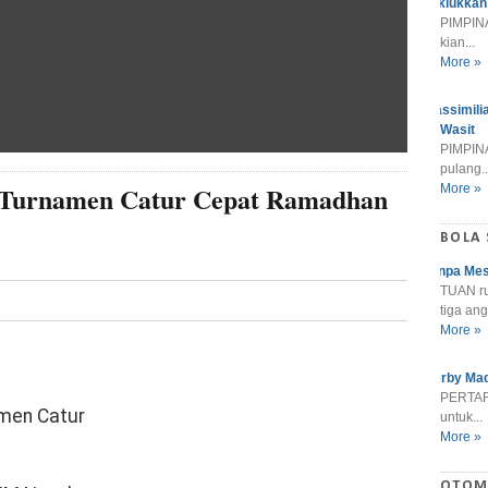
Taklukkan
PIMPINA
kian...
More »
Massimili
Wasit
PIMPINA
pulang..
i Turnamen Catur Cepat Ramadhan
More »
BOLA
Tanpa Mes
TUAN r
tiga ang
More »
Derby Mad
PERTARU
amen Catur
untuk...
More »
OTOM