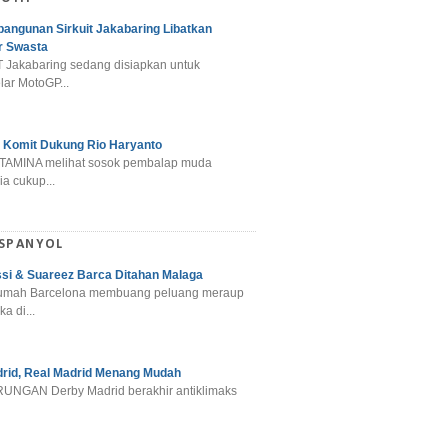
angunan Sirkuit Jakabaring Libatkan
r Swasta
 Jakabaring sedang disiapkan untuk
ar MotoGP...
 Komit Dukung Rio Haryanto
TAMINA melihat sosok pembalap muda
a cukup...
 SPANYOL
si & Suareez Barca Ditahan Malaga
umah Barcelona membuang peluang meraup
ka di...
rid, Real Madrid Menang Mudah
NGAN Derby Madrid berakhir antiklimaks