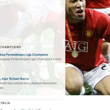
 CHAMPIONS
gkap Pertandingan Liga Champions
engkap Pertandingan Liga Champions Kamis
.
, Ajax Terkam Barca
mah Ajax sukses mengalahkan Barcelona
a...
ITALIA