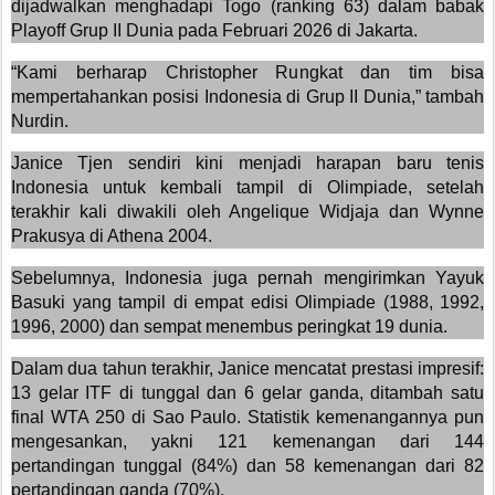
dijadwalkan menghadapi Togo (ranking 63) dalam babak
Playoff Grup II Dunia pada Februari 2026 di Jakarta.
“Kami berharap Christopher Rungkat dan tim bisa
mempertahankan posisi Indonesia di Grup II Dunia,” tambah
Nurdin.
Janice Tjen sendiri kini menjadi harapan baru tenis
Indonesia untuk kembali tampil di Olimpiade, setelah
terakhir kali diwakili oleh Angelique Widjaja dan Wynne
Prakusya di Athena 2004.
Sebelumnya, Indonesia juga pernah mengirimkan Yayuk
Basuki yang tampil di empat edisi Olimpiade (1988, 1992,
1996, 2000) dan sempat menembus peringkat 19 dunia.
Dalam dua tahun terakhir, Janice mencatat prestasi impresif:
13 gelar ITF di tunggal dan 6 gelar ganda, ditambah satu
final WTA 250 di Sao Paulo. Statistik kemenangannya pun
mengesankan, yakni 121 kemenangan dari 144
pertandingan tunggal (84%) dan 58 kemenangan dari 82
pertandingan ganda (70%).