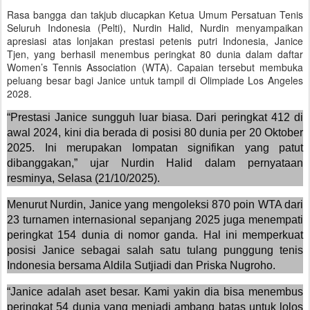
Rasa bangga dan takjub diucapkan Ketua Umum Persatuan Tenis
Seluruh Indonesia (Pelti), Nurdin Halid, Nurdin menyampaikan
apresiasi atas lonjakan prestasi petenis putri Indonesia, Janice
Tjen, yang berhasil menembus peringkat 80 dunia dalam daftar
Women’s Tennis Association (WTA). Capaian tersebut membuka
peluang besar bagi Janice untuk tampil di Olimpiade Los Angeles
2028.
“Prestasi Janice sungguh luar biasa. Dari peringkat 412 di
awal 2024, kini dia berada di posisi 80 dunia per 20 Oktober
2025. Ini merupakan lompatan signifikan yang patut
dibanggakan,” ujar Nurdin Halid dalam pernyataan
resminya, Selasa (21/10/2025).
Menurut Nurdin, Janice yang mengoleksi 870 poin WTA dari
23 turnamen internasional sepanjang 2025 juga menempati
peringkat 154 dunia di nomor ganda. Hal ini memperkuat
posisi Janice sebagai salah satu tulang punggung tenis
Indonesia bersama Aldila Sutjiadi dan Priska Nugroho.
“Janice adalah aset besar. Kami yakin dia bisa menembus
peringkat 54 dunia yang menjadi ambang batas untuk lolos