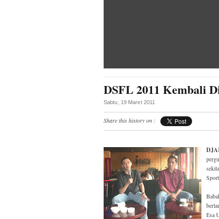
DSFL 2011 Kembali Di
Sabtu, 19 Maret 2011
Share this history on :
DJ
pergu
sekit
Sport
Babak
berla
Esa U