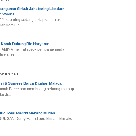
angunan Sirkuit Jakabaring Libatkan
r Swasta
 Jakabaring sedang disiapkan untuk
ar MotoGP...
 Komit Dukung Rio Haryanto
TAMINA melihat sosok pembalap muda
a cukup...
 SPANYOL
si & Suareez Barca Ditahan Malaga
umah Barcelona membuang peluang meraup
ka di...
rid, Real Madrid Menang Mudah
NGAN Derby Madrid berakhir antiklimaks