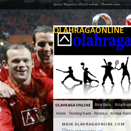
Sporty Magazine official website | Members area :
Regis
OLAHRAGAONLINE
OLAHRAGA ONLINE
Bola Italia
Bola Ingg
Home
Tentang Kami
Redaksi
Kontak Kam
MAIN OLAHRAGAONLINE.COM