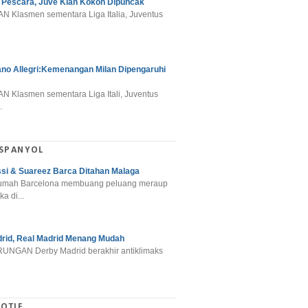
 Pescara, Juve Kian Kokoh Dipuncak
N Klasmen sementara Liga Italia, Juventus
ano Allegri:Kemenangan Milan Dipengaruhi
N Klasmen sementara Liga Itali, Juventus
.
 SPANYOL
si & Suareez Barca Ditahan Malaga
umah Barcelona membuang peluang meraup
ka di...
rid, Real Madrid Menang Mudah
NGAN Derby Madrid berakhir antiklimaks
OTIF