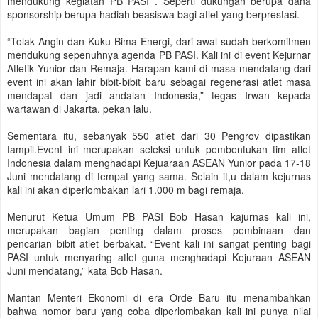
mendukung kegiatan PB PASI . Seperti dukungan berupa dana
sponsorship berupa hadiah beasiswa bagi atlet yang berprestasi.
“Tolak Angin dan Kuku Bima Energi, dari awal sudah berkomitmen
mendukung sepenuhnya agenda PB PASI. Kali ini di event Kejurnar
Atletik Yunior dan Remaja. Harapan kami di masa mendatang dari
event ini akan lahir bibit-bibit baru sebagai regenerasi atlet masa
mendapat dan jadi andalan Indonesia,” tegas Irwan kepada
wartawan di Jakarta, pekan lalu.
Sementara itu, sebanyak 550 atlet dari 30 Pengrov dipastikan
tampil.Event ini merupakan seleksi untuk pembentukan tim atlet
Indonesia dalam menghadapi Kejuaraan ASEAN Yunior pada 17-18
Juni mendatang di tempat yang sama. Selain it,u dalam kejurnas
kali ini akan diperlombakan lari 1.000 m bagi remaja.
Menurut Ketua Umum PB PASI Bob Hasan kajurnas kali ini,
merupakan bagian penting dalam proses pembinaan dan
pencarian bibit atlet berbakat. “Event kali ini sangat penting bagi
PASI untuk menyaring atlet guna menghadapi Kejuraan ASEAN
Juni mendatang,” kata Bob Hasan.
Mantan Menteri Ekonomi di era Orde Baru itu menambahkan
bahwa nomor baru yang coba diperlombakan kali ini punya nilai