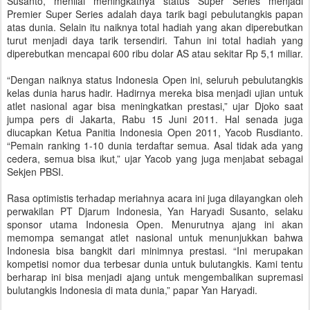
Susanto, menilai meningkatnya status Super Series menjadi
Premier Super Series adalah daya tarik bagi pebulutangkis papan
atas dunia. Selain itu naiknya total hadiah yang akan diperebutkan
turut menjadi daya tarik tersendiri. Tahun ini total hadiah yang
diperebutkan mencapai 600 ribu dolar AS atau sekitar Rp 5,1 miliar.
“Dengan naiknya status Indonesia Open ini, seluruh pebulutangkis
kelas dunia harus hadir. Hadirnya mereka bisa menjadi ujian untuk
atlet nasional agar bisa meningkatkan prestasi,” ujar Djoko saat
jumpa pers di Jakarta, Rabu 15 Juni 2011. Hal senada juga
diucapkan Ketua Panitia Indonesia Open 2011, Yacob Rusdianto.
“Pemain ranking 1-10 dunia terdaftar semua. Asal tidak ada yang
cedera, semua bisa ikut,” ujar Yacob yang juga menjabat sebagai
Sekjen PBSI.
Rasa optimistis terhadap meriahnya acara ini juga dilayangkan oleh
perwakilan PT Djarum Indonesia, Yan Haryadi Susanto, selaku
sponsor utama Indonesia Open. Menurutnya ajang ini akan
memompa semangat atlet nasional untuk menunjukkan bahwa
Indonesia bisa bangkit dari minimnya prestasi. “Ini merupakan
kompetisi nomor dua terbesar dunia untuk bulutangkis. Kami tentu
berharap ini bisa menjadi ajang untuk mengembalikan supremasi
bulutangkis Indonesia di mata dunia,” papar Yan Haryadi.