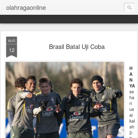
olahragaonline
AUG
Brasil Batal Uji Coba
12
H
A
N
YA
se
ha
ri
us
ai
kal
ah
2-