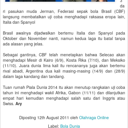
3
da
ri pasukan muda Jerman, Federasi sepak bola Brasil (CBF)
langsung membatalkan uji coba menghadapi raksasa eropa lain,
Italia dan Spanyol
Brasil awalnya dijadwalkan bertemu Italia dan Spanyol pada
Oktober dan November nanti, namun kedua laga itu batal tanpa
ada alasan yang jelas.
Sebagai gantinya, CBF telah menetapkan bahwa Selecao akan
menghadapi Mesir di Kairo (6/9), Kosta Rika (7/10), dan Meksiko
(11/10). Juara dunia lima kali itu rencananya juga akan bertemu
rival abadi, Argentina dua kali masing-masing (14/9) dan (28/9)
dalam laga kandang dan tandang.
Tuan rumah Piala Dunia 2014 itu akan menutup rangkaian uji coba
tahun ini menghadapi wakil Afrika, Gabon (11/11) dan dilanjutkan
empat hari kemudian menghadapi salah satu dari Inggris atau
Swiss.
Ary
Diposting
12th August 2011
oleh
Olahraga Online
Label:
Bola Dunia