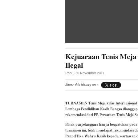
Kejuaraan Tenis Meja 
Ilegal
Rabu, 30 November 2011
Share this history on :
TURNAMEN Tenis Meja kelas Internasional ya
Lembaga Pendidikan Kasih Bangsa dianggap ile
rekomendasi dari PB Persatuan Tenis Meja S
Pihak penyelenggara hanya berpatokan pada 
turnamen ini, telah mendapat rekomendasi da
Panpel
Eka Wahyu Kasih kepada wartawan di 