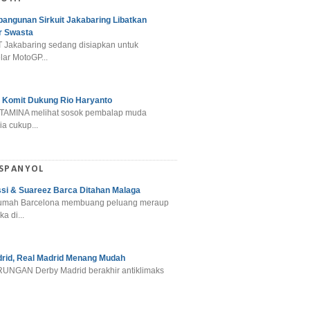
angunan Sirkuit Jakabaring Libatkan
r Swasta
 Jakabaring sedang disiapkan untuk
ar MotoGP...
 Komit Dukung Rio Haryanto
TAMINA melihat sosok pembalap muda
a cukup...
 SPANYOL
si & Suareez Barca Ditahan Malaga
umah Barcelona membuang peluang meraup
ka di...
rid, Real Madrid Menang Mudah
NGAN Derby Madrid berakhir antiklimaks