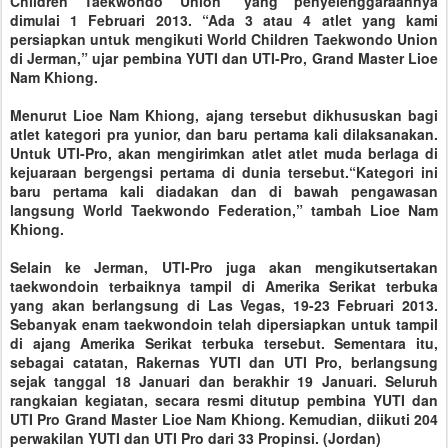
Children Taekwondo Union” yang penyelenggaraannya
dimulai 1 Februari 2013. “Ada 3 atau 4 atlet yang kami
persiapkan untuk mengikuti World Children Taekwondo Union
di Jerman,” ujar pembina YUTI dan UTI-Pro, Grand Master Lioe
Nam Khiong.
Menurut Lioe Nam Khiong, ajang tersebut dikhususkan bagi
atlet kategori pra yunior, dan baru pertama kali dilaksanakan.
Untuk UTI-Pro, akan mengirimkan atlet atlet muda berlaga di
kejuaraan bergengsi pertama di dunia tersebut.“Kategori ini
baru pertama kali diadakan dan di bawah pengawasan
langsung World Taekwondo Federation,” tambah Lioe Nam
Khiong.
Selain ke Jerman, UTI-Pro juga akan mengikutsertakan
taekwondoin terbaiknya tampil di Amerika Serikat terbuka
yang akan berlangsung di Las Vegas, 19-23 Februari 2013.
Sebanyak enam taekwondoin telah dipersiapkan untuk tampil
di ajang Amerika Serikat terbuka tersebut. Sementara itu,
sebagai catatan, Rakernas YUTI dan UTI Pro, berlangsung
sejak tanggal 18 Januari dan berakhir 19 Januari. Seluruh
rangkaian kegiatan, secara resmi ditutup pembina YUTI dan
UTI Pro Grand Master Lioe Nam Khiong. Kemudian, diikuti 204
perwakilan YUTI dan UTI Pro dari 33 Propinsi. (Jordan)