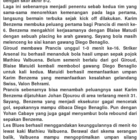
dengan skor akhir 5-2.
Laga ini sebenarnya menjadi penentu sebab kedua tim yang
sama-sama menorehkan kemenangan pada laga pertama,
langsung bermain terbuka sejak kick off dilakukan. Karim
Benzema membuka peluang pertama bagi Prancis di menit ke-
6. Benzema mengakhiri kerjasamanya dengan Blaise Matudi
dengan sebuah placing ke arah gawang. Sayang bola masih
melenceng ke sisi kanan gawang Diego Benaglio.
Giroud membawa Prancis unggul 1-0 menit ke-16. Striker
Arsenal itu berhasil menanduk bola hasil umpan sepak pojok
Mathieu Valbuena. Belum semenit berlalu dari gol Giroud,
Blaise Matuidi kembali membobol gawang Diego Benaglio
untuk kali kedua. Matuidi berhasil memanfaatkan umpan
Karim Benzema yang memanfaatkan kesalahan gelandang
Swiss, Valon Behrami.
Prancis sebenarnya bisa menambah peluangnya saat Karim
Benzema dijatuhkan Johan Djourou di area terlarang menit 31.
Sayang, Benzema yang menjadi eksekutor gagal mencetak
gol, sepakannya mampu dibaca Diego Benaglio. Pun dengan
Yohan Cabaye yang juga gagal menyambut bola rebound dari
sepakan Benzema.
Les Blues berhasil menggandakan keunggulannya di menit 4o
lewat kaki Mathieu Valbuena. Berawal dari skema serangan
balik, Valbuena mampu mengoptimalkan umpan silang