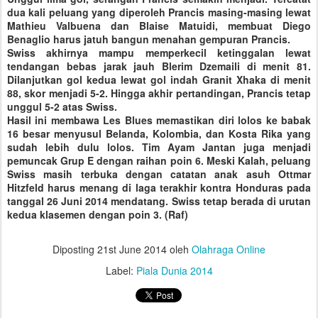
dua kali peluang yang diperoleh Prancis masing-masing lewat
Mathieu Valbuena dan Blaise Matuidi, membuat Diego
Benaglio harus jatuh bangun menahan gempuran Prancis.
Swiss akhirnya mampu memperkecil ketinggalan lewat
tendangan bebas jarak jauh Blerim Dzemaili di menit 81.
Dilanjutkan gol kedua lewat gol indah Granit Xhaka di menit
88, skor menjadi 5-2. Hingga akhir pertandingan, Prancis tetap
unggul 5-2 atas Swiss.
Hasil ini membawa Les Blues memastikan diri lolos ke babak
16 besar menyusul Belanda, Kolombia, dan Kosta Rika yang
sudah lebih dulu lolos. Tim Ayam Jantan juga menjadi
pemuncak Grup E dengan raihan poin 6. Meski Kalah, peluang
Swiss masih terbuka dengan catatan anak asuh Ottmar
Hitzfeld harus menang di laga terakhir kontra Honduras pada
tanggal 26 Juni 2014 mendatang. Swiss tetap berada di urutan
kedua klasemen dengan poin 3. (Raf)
Diposting
21st June 2014
oleh
Olahraga Online
Label:
Piala Dunia 2014