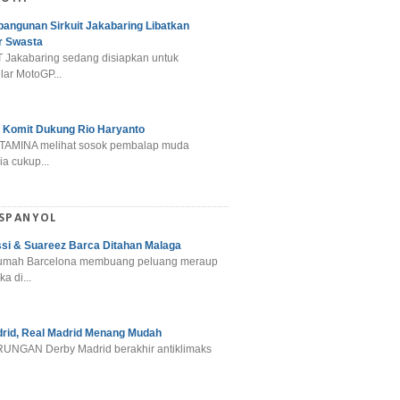
angunan Sirkuit Jakabaring Libatkan
r Swasta
 Jakabaring sedang disiapkan untuk
ar MotoGP...
 Komit Dukung Rio Haryanto
TAMINA melihat sosok pembalap muda
a cukup...
 SPANYOL
si & Suareez Barca Ditahan Malaga
umah Barcelona membuang peluang meraup
ka di...
rid, Real Madrid Menang Mudah
NGAN Derby Madrid berakhir antiklimaks