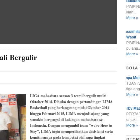
Taklukkan
PIMPINA
kian...
More »
Massimili
Wasit
PIMPINA
pulang..
li Bergulir
More »
BOLA
Tanpa Mes
TUAN r
tiga ang
More »
LIGA mahasiswa season 3 resmi bergulir mulai
Oktober 2014. Dibuka dengan pertandingan LIMA
Basketball yang berlangsung mulai Oktober 2014
Derby Mad
hingga Februari 2015, LIMA menjadi ajang yang
PERTARU
semakin bergengsi di kalangan mahasiswa se-
untuk...
Indonesia. Dengan mengambil team "we're Here to
More »
Stay", LIMA ingin memperlihatkan eksistensi serta
komitmennya pada kompetisi olahraga tingkat
OTOM