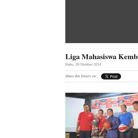
Liga Mahasiswa Kemba
Rabu, 29 Oktober 2014
Share this history on :