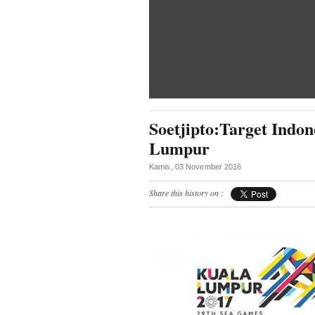
Soetjipto:Target Indo
Lumpur
Kamis, 03 November 2016
Share this history on :