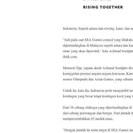
Indonesia. Seperti antara lain rowing, kano, dan an
"Jadi pada saat SEA Games council yang dilakuk
dipertandingkan di Malaysia seperti antara lain k
emas yang akan diperoleh," kata Achmad Soetjipto
detik.com.
Menurut Tjip, sapaan akrab Achmad Soetjipto di
keunggulan prestasi negara-negara kawasan. Ka
nomor Olimpiade dan Asian Games, yang seharus
Untuk itu, kata dia, Indonesia perlu mengambil la
kontingen yang besar tetapi kontingen kecil yan
Dari 38 cabang olahraga yang dipertandingkan di
dari cabang perorangan dan beregu. Dari jumlah i
mempersembahkan 65 medali emas.
"Dengan jumlah itu tentu target di SEA Games na