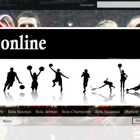
ter
|
Sign in
Username :
ris
Bola Spanyol
Bola Jerman
Bola Champions
Bola Nasional
Otomotif
i
Iklan