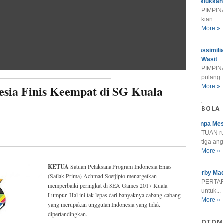
Taklukkan
PIMPINA
kian...
More »
Massimili
Wasit
PIMPINA
pulang..
nesia Finis Keempat di SG Kuala
More »
BOLA
Tanpa Mes
TUAN r
tiga ang
More »
KETUA
Satuan Pelaksana Program Indonesia Emas
Derby Mad
(Satlak Prima) Achmad Soetjipto menargetkan
PERTARU
memperbaiki peringkat di SEA Games 2017 Kuala
untuk...
Lumpur. Hal ini tak lepas dari banyaknya cabang-cabang
More »
yang merupakan unggulan Indonesia yang tidak
dipertandingkan.
OTOM