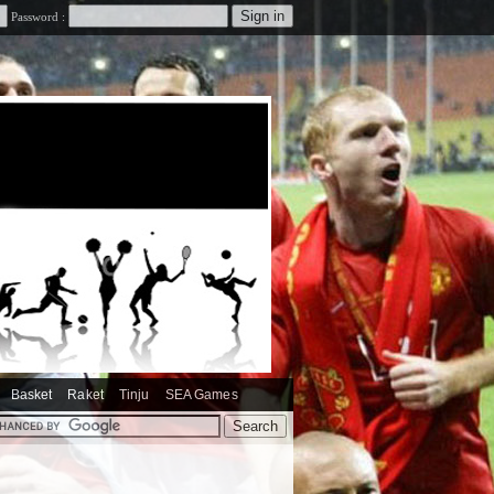
Password :
Basket
Raket
Tinju
SEA Games