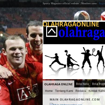
Sporty Magazine official website | Members area :
Regis
OLAHRAGAONLINE
OLAHRAGA ONLINE
Bola Italia
Bola Ingg
Home
Tentang Kami
Redaksi
Kontak Kam
MAIN OLAHRAGAONLINE.COM