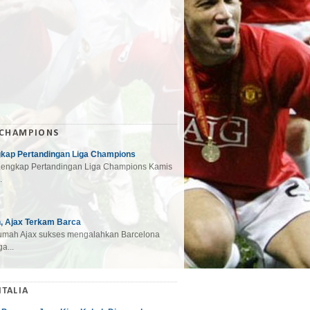
 CHAMPIONS
gkap Pertandingan Liga Champions
engkap Pertandingan Liga Champions Kamis
.
, Ajax Terkam Barca
mah Ajax sukses mengalahkan Barcelona
a...
ITALIA