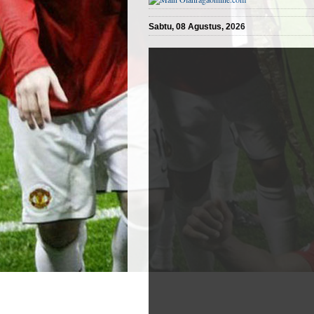
Sabtu, 08 Agustus, 2026