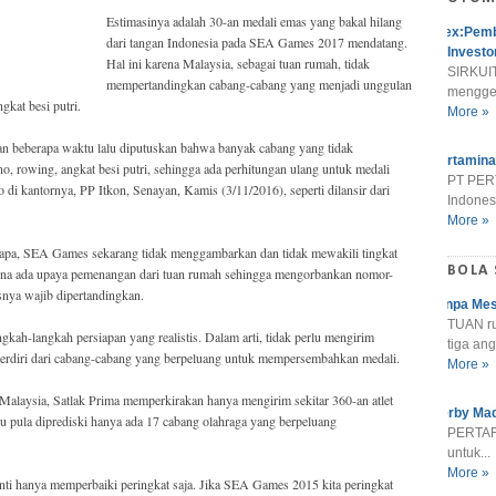
Estimasinya adalah 30-an medali emas yang bakal hilang
Alex:Pemb
dari tangan Indonesia pada SEA Games 2017 mendatang.
Investo
Hal ini karena Malaysia, sebagai tuan rumah, tidak
SIRKUIT
mempertandingkan cabang-cabang yang menjadi unggulan
menggel
gkat besi putri.
More »
an beberapa waktu lalu diputuskan bahwa banyak cabang yang tidak
Pertamina
ano, rowing, angkat besi putri, sehingga ada perhitungan ulang untuk medali
PT PER
 di kantornya, PP Itkon, Senayan, Kamis (3/11/2016), seperti dilansir dari
Indonesi
More »
sapa, SEA Games sekarang tidak menggambarkan dan tidak mewakili tingkat
BOLA
rena ada upaya pemenangan dari tuan rumah sehingga mengorbankan nomor-
nya wajib dipertandingkan.
Tanpa Mes
TUAN r
ngkah-langkah persiapan yang realistis. Dalam arti, tidak perlu mengirim
tiga ang
g terdiri dari cabang-cabang yang berpeluang untuk mempersembahkan medali.
More »
 Malaysia, Satlak Prima memperkirakan hanya mengirim sekitar 360-an atlet
Derby Mad
tu pula diprediski hanya ada 17 cabang olahraga yang berpeluang
PERTARU
untuk...
More »
nti hanya memperbaiki peringkat saja. Jika SEA Games 2015 kita peringkat