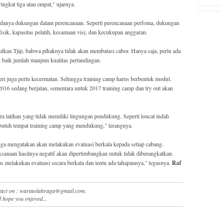
ingkat tiga atau empat," ujarnya.
 adanya dukungan dalam perencanaan. Seperti perencanaan perfoma, dukungan
 fisik, kapasitas pelatih, kesamaan visi, dan kecukupan anggaran.
butkan Tjip, bahwa pihaknya tidak akan membatasi cabor. Hanya saja, perlu ada
 baik jumlah maupun kualitas pertandingan.
geri juga perlu kecermatan. Sehingga training camp harus berbentuk modul.
2016 sedang berjalan, sementara untuk 2017 training camp dan try out akan
ra latihan yang tidak memiliki lingungan pendukung. Seperti loncat indah
 butuh tempat training camp yang mendukung," terangnya.
ga mengatakan akan melakukan evaluasi berkala kepada setiap cabang.
aksanaan hasilnya negatif akan dipertimbangkan untuk tidak diberangkatkan.
us melakukan evaluasi secara berkala dan tentu ada tahapannya," tegasnya.
Raf
ntact on : wartaolahraga@gmail.com.
 hope you enjoyed...