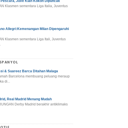
 Pescara, Juve Kian Kokoh Dipuncak
N Klasmen sementara Liga Italia, Juventus
ano Allegri:Kemenangan Milan Dipengaruhi
N Klasmen sementara Liga Itali, Juventus
.
 SPANYOL
si & Suareez Barca Ditahan Malaga
umah Barcelona membuang peluang meraup
ka di...
rid, Real Madrid Menang Mudah
NGAN Derby Madrid berakhir antiklimaks
OTIF