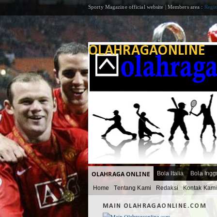
Sporty Magazine official website | Members area :
Regis
OLAHRAGAONLINE
OLAHRAGA ONLINE
Bola Italia
Bola Ingg
Home
Tentang Kami
Redaksi
Kontak Kam
MAIN OLAHRAGAONLINE.COM