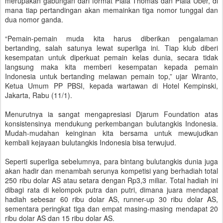
merupakan gabungan dari format Piala Thomas dan Piala Uber, di
mana tiap pertandingan akan memainkan tiga nomor tunggal dan
dua nomor ganda.
“Pemain-pemain muda kita harus diberikan pengalaman
bertanding, salah satunya lewat superliga ini. Tiap klub diberi
kesempatan untuk diperkuat pemain kelas dunia, secara tidak
langsung maka kita memberi kesempatan kepada pemain
Indonesia untuk bertanding melawan pemain top,” ujar Wiranto,
Ketua Umum PP PBSI, kepada wartawan di Hotel Kempinski,
Jakarta, Rabu (11/1).
Menurutnya ia sangat mengapresiasi Djarum Foundation atas
konsistensinya mendukung perkembangan bulutangkis Indonesia.
Mudah-mudahan keinginan kita bersama untuk mewujudkan
kembali kejayaan bulutangkis Indonesia bisa terwujud.
Seperti superliga sebelumnya, para bintang bulutangkis dunia juga
akan hadir dan menambah serunya kompetisi yang berhadiah total
250 ribu dolar AS atau setara dengan Rp3,3 miliar. Total hadiah ini
dibagi rata di kelompok putra dan putri, dimana juara mendapat
hadiah sebesar 60 ribu dolar AS, runner-up 30 ribu dolar AS,
sementara peringkat tiga dan empat masing-masing mendapat 20
ribu dolar AS dan 15 ribu dolar AS.