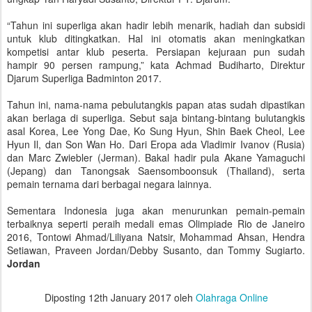
“Tahun ini superliga akan hadir lebih menarik, hadiah dan subsidi
untuk klub ditingkatkan. Hal ini otomatis akan meningkatkan
kompetisi antar klub peserta. Persiapan kejuraan pun sudah
hampir 90 persen rampung,” kata Achmad Budiharto, Direktur
Djarum Superliga Badminton 2017.
Tahun ini, nama-nama pebulutangkis papan atas sudah dipastikan
akan berlaga di superliga. Sebut saja bintang-bintang bulutangkis
asal Korea, Lee Yong Dae, Ko Sung Hyun, Shin Baek Cheol, Lee
Hyun Il, dan Son Wan Ho. Dari Eropa ada Vladimir Ivanov (Rusia)
dan Marc Zwiebler (Jerman). Bakal hadir pula Akane Yamaguchi
(Jepang) dan Tanongsak Saensomboonsuk (Thailand), serta
pemain ternama dari berbagai negara lainnya.
Sementara Indonesia juga akan menurunkan pemain-pemain
terbaiknya seperti peraih medali emas Olimpiade Rio de Janeiro
2016, Tontowi Ahmad/Liliyana Natsir, Mohammad Ahsan, Hendra
Setiawan, Praveen Jordan/Debby Susanto, dan Tommy Sugiarto.
Jordan
Diposting
12th January 2017
oleh
Olahraga Online