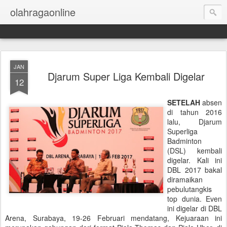
olahragaonline
JAN
Djarum Super Liga Kembali Digelar
12
SETELAH
absen
di tahun 2016
lalu, Djarum
Superliga
Badminton
(DSL) kembali
digelar. Kali ini
DBL 2017 bakal
diramaikan
pebulutangkis
top dunia. Even
ini digelar di DBL
Arena, Surabaya, 19-26 Februari mendatang, Kejuaraan ini