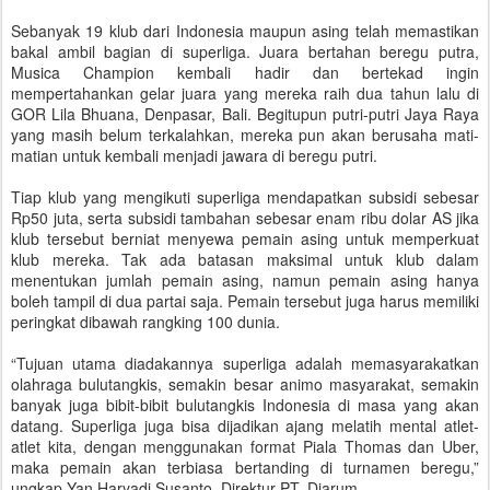
Sebanyak 19 klub dari Indonesia maupun asing telah memastikan
bakal ambil bagian di superliga. Juara bertahan beregu putra,
Musica Champion kembali hadir dan bertekad ingin
mempertahankan gelar juara yang mereka raih dua tahun lalu di
GOR Lila Bhuana, Denpasar, Bali. Begitupun putri-putri Jaya Raya
yang masih belum terkalahkan, mereka pun akan berusaha mati-
matian untuk kembali menjadi jawara di beregu putri.
Tiap klub yang mengikuti superliga mendapatkan subsidi sebesar
Rp50 juta, serta subsidi tambahan sebesar enam ribu dolar AS jika
klub tersebut berniat menyewa pemain asing untuk memperkuat
klub mereka. Tak ada batasan maksimal untuk klub dalam
menentukan jumlah pemain asing, namun pemain asing hanya
boleh tampil di dua partai saja. Pemain tersebut juga harus memiliki
peringkat dibawah rangking 100 dunia.
“Tujuan utama diadakannya superliga adalah memasyarakatkan
olahraga bulutangkis, semakin besar animo masyarakat, semakin
banyak juga bibit-bibit bulutangkis Indonesia di masa yang akan
datang. Superliga juga bisa dijadikan ajang melatih mental atlet-
atlet kita, dengan menggunakan format Piala Thomas dan Uber,
maka pemain akan terbiasa bertanding di turnamen beregu,”
ungkap Yan Haryadi Susanto, Direktur PT. Djarum.