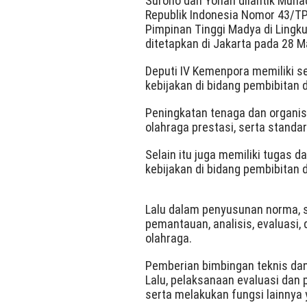
Surono dan Yohan dilantik Muha
Republik Indonesia Nomor 43/T
Pimpinan Tinggi Madya di Ling
ditetapkan di Jakarta pada 28 M
Deputi IV Kemenpora memiliki s
kebijakan di bidang pembibitan 
Peningkatan tenaga dan organisa
olahraga prestasi, serta standar
Selain itu juga memiliki tugas d
kebijakan di bidang pembibitan 
Lalu dalam penyusunan norma, st
pemantauan, analisis, evaluasi,
olahraga.
Pemberian bimbingan teknis dan 
Lalu, pelaksanaan evaluasi dan 
serta melakukan fungsi lainnya 