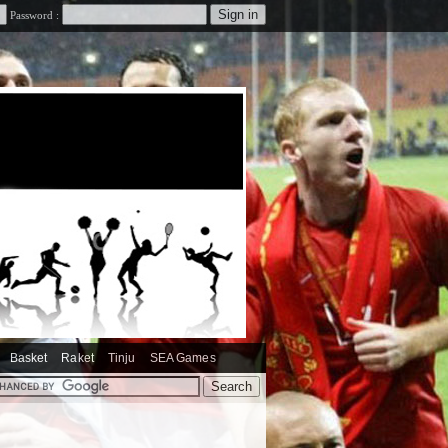
Password :
Basket
Raket
Tinju
SEA Games