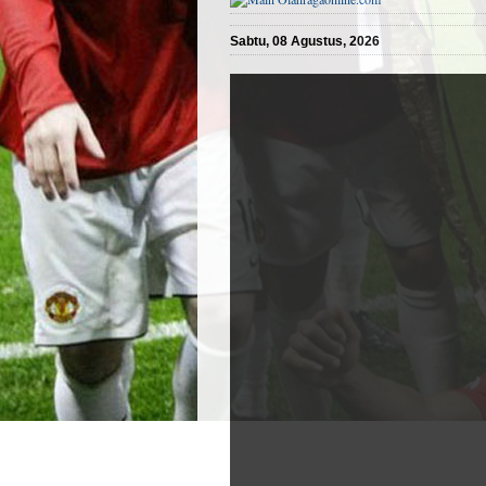
Sabtu, 08 Agustus, 2026