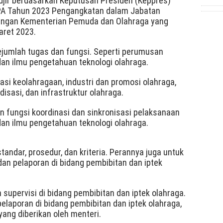
djir berdasarkan Keputusan Presiden (Keppres)
PA Tahun 2023 Pengangkatan dalam Jabatan
kungan Kementerian Pemuda dan Olahraga yang
aret 2023.
ejumlah tugas dan fungsi. Seperti perumusan
dan ilmu pengetahuan teknologi olahraga.
si keolahragaan, industri dan promosi olahraga,
disasi, dan infrastruktur olahraga.
an fungsi koordinasi dan sinkronisasi pelaksanaan
dan ilmu pengetahuan teknologi olahraga.
andar, prosedur, dan kriteria. Perannya juga untuk
 dan pelaporan di bidang pembibitan dan iptek
supervisi di bidang pembibitan dan iptek olahraga.
pelaporan di bidang pembibitan dan iptek olahraga,
yang diberikan oleh menteri.