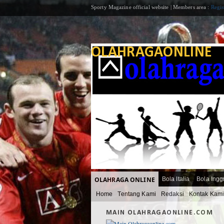
Sporty Magazine official website | Members area :
Regis
OLAHRAGAONLINE
OLAHRAGA ONLINE
Bola Italia
Bola Ingg
Home
Tentang Kami
Redaksi
Kontak Kam
MAIN OLAHRAGAONLINE.COM