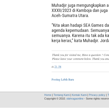
Muhadjir juga mengungkapkan a
XXXII/2023 di Kamboja dan juga
Aceh-Sumatra Utara.
“Kita akan hadapi SEA Games d
agenda kepemudaan. Semuanya m
semuanya. Karena itu tak ada k
kerja keras,” kata Muhadjir. Jor
Thank you for visited me, Have a question ? Co
Please leave your comment below. Thank you and
di
21.58
Posting Lebih Baru
Home
|
Tentang Kami
|
Kontak Kami
|
Privacy policy
|
Copyright © 2010.
olahragaonline
- Some rights reserv