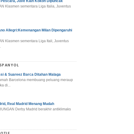
 Pescara, Juve Kian Kokoh Dipuncak
N Klasmen sementara Liga Italia, Juventus
ano Allegri:Kemenangan Milan Dipengaruhi
N Klasmen sementara Liga Itali, Juventus
.
 SPANYOL
si & Suareez Barca Ditahan Malaga
umah Barcelona membuang peluang meraup
ka di...
rid, Real Madrid Menang Mudah
NGAN Derby Madrid berakhir antiklimaks
OTIF