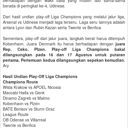
berhadapan dengan wakil Italia yang musim lalu sama-sama
berada di peringkat ke-4, Udinese.
Dari hasil undian play-off Liga Champions yang melalui jalur liga,
Arsenal vs Udinese menjadi laga terseru. Laga seru lainnya adalah
antara Lyon dan Rubin Kazan serta Twente vs Benfica.
Sementara, play-off dari jalur juara, langkah berat harus ditempuh
Kobenhavn. Juara Denmark itu harus berhadapan dengan
juara
Rep. Ceko, Plzen. Play-off Liga Champions bakal
dilangsungkan pada 16 dan 17 Agustus untuk putaran
pertama. Pertemuan kedua dilangsungkan sepekan kemudian.
Ary
Hasil Undian Play-Off Liga Champions
Champions Route
Wisla Krakow vs APOEL Nicosia
Maccabi Haifa vs Genk
Dinamo Zagreb vs Malmo
Kobenhavn vs Plzen
BATE Borisov vs Sturm Graz
League Route
OB Odense vs Villarreal
Twente vs Benfica