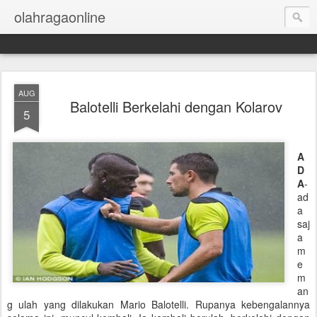
olahragaonline
AUG
Balotelli Berkelahi dengan Kolarov
5
A
D
A
-
ad
a
saj
a
m
e
m
an
g ulah yang dilakukan Mario Balotelli. Rupanya kebengalannya