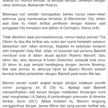
selama ini, muncul kembali. Ia kembali berulah, berkelahi dengan
rekan setimnya, Aleksander Kolarov.
Beberapa hari setelah menegaskan bahwa hanya rekan-rekan
setimnya yang membuatnya bertahan di Manchester City, striker
asal Italia itu malah terlibat pertikaian dengan Kolarov saat
punggawa City menjalani sesi latihan di Carrington, Kamis (4/8).
Tidak diketahui awal permasalahannya, namun kedua pemain The
Citizen itu tiba-tiba terlibat adu mulut dan nyaris berkelahi sebelum
dipisahkan oleh rekan setimnya. Kejadian ini kebetulan terjepret
oleh fotografer Daily Mail. Jelas, ini bukanlah kali pertama Balotelli
membuat onar di dalam skuad asuhan Roberto Mancini. Satu
tahun lalu, atau tepatnya di bulan Desember, pesepak bola umur
20 tahun itu juga sempat bersitegang dengan Jerome Boateng.
Bek asal Jerman itu akhirnya hijrah ke Bayern Munich setelah
kembali terlibat perkelahian dengan Balotelli pada bulan Mei lalu.
Mancini sendiri sudah angkat tangan dengan kelakuan pemilik
nomor punggung 45 di City itu. Apalagi saat Balotelli
memperlihatkan ulah konyol dengan melakukan tendangan tumit
saat menghadapi LA Galaxy di pertandingan pramusim di Amerika
Serikat, Senin (25/7). Akibat tindakan itu, Mancini langsung
menggantinya dengan James Milner dan sang pemain terlihat adu