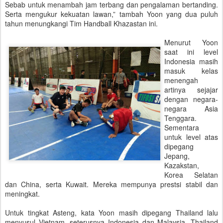
Sebab untuk menambah jam terbang dan pengalaman bertanding.
Serta mengukur kekuatan lawan,” tambah Yoon yang dua puluh
tahun menungkangi Tim Handball Khazastan ini.
Menurut Yoon
saat ini level
Indonesia masih
masuk kelas
menengah
artinya sejajar
dengan negara-
negara Asia
Tenggara.
Sementara
untuk level atas
dipegang
Jepang,
Kazakstan,
Korea Selatan
dan China, serta Kuwait. Mereka mempunya prestsi stabil dan
meningkat.
Untuk tingkat Asteng, kata Yoon masih dipegang Thailand lalu
menyusul Vietnam, seterusnya Indonesia dan Malaysia. Thailand