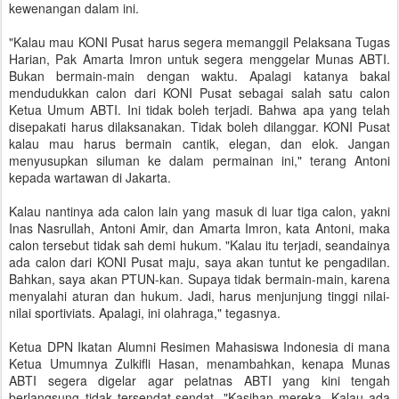
kewenangan dalam ini.
"Kalau mau KONI Pusat harus segera memanggil Pelaksana Tugas
Harian, Pak Amarta Imron untuk segera menggelar Munas ABTI.
Bukan bermain-main dengan waktu. Apalagi katanya bakal
mendudukkan calon dari KONI Pusat sebagai salah satu calon
Ketua Umum ABTI. Ini tidak boleh terjadi. Bahwa apa yang telah
disepakati harus dilaksanakan. Tidak boleh dilanggar. KONI Pusat
kalau mau harus bermain cantik, elegan, dan elok. Jangan
menyusupkan siluman ke dalam permainan ini," terang Antoni
kepada wartawan di Jakarta.
Kalau nantinya ada calon lain yang masuk di luar tiga calon, yakni
Inas Nasrullah, Antoni Amir, dan Amarta Imron, kata Antoni, maka
calon tersebut tidak sah demi hukum. "Kalau itu terjadi, seandainya
ada calon dari KONI Pusat maju, saya akan tuntut ke pengadilan.
Bahkan, saya akan PTUN-kan. Supaya tidak bermain-main, karena
menyalahi aturan dan hukum. Jadi, harus menjunjung tinggi nilai-
nilai sportiviats. Apalagi, ini olahraga," tegasnya.
Ketua DPN Ikatan Alumni Resimen Mahasiswa Indonesia di mana
Ketua Umumnya Zulkifli Hasan, menambahkan, kenapa Munas
ABTI segera digelar agar pelatnas ABTI yang kini tengah
berlangsung tidak tersendat-sendat. "Kasihan mereka. Kalau ada