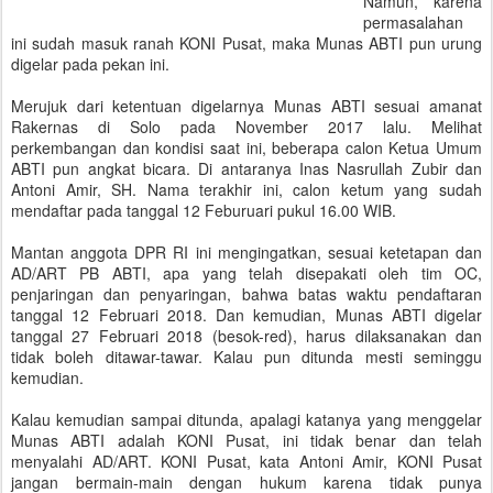
Namun, karena
permasalahan
ini sudah masuk ranah KONI Pusat, maka Munas ABTI pun urung
digelar pada pekan ini.
Merujuk dari ketentuan digelarnya Munas ABTI sesuai amanat
Rakernas di Solo pada November 2017 lalu. Melihat
perkembangan dan kondisi saat ini, beberapa calon Ketua Umum
ABTI pun angkat bicara. Di antaranya Inas Nasrullah Zubir dan
Antoni Amir, SH. Nama terakhir ini, calon ketum yang sudah
mendaftar pada tanggal 12 Feburuari pukul 16.00 WIB.
Mantan anggota DPR RI ini mengingatkan, sesuai ketetapan dan
AD/ART PB ABTI, apa yang telah disepakati oleh tim OC,
penjaringan dan penyaringan, bahwa batas waktu pendaftaran
tanggal 12 Februari 2018. Dan kemudian, Munas ABTI digelar
tanggal 27 Februari 2018 (besok-red), harus dilaksanakan dan
tidak boleh ditawar-tawar. Kalau pun ditunda mesti seminggu
kemudian.
Kalau kemudian sampai ditunda, apalagi katanya yang menggelar
Munas ABTI adalah KONI Pusat, ini tidak benar dan telah
menyalahi AD/ART. KONI Pusat, kata Antoni Amir, KONI Pusat
jangan bermain-main dengan hukum karena tidak punya