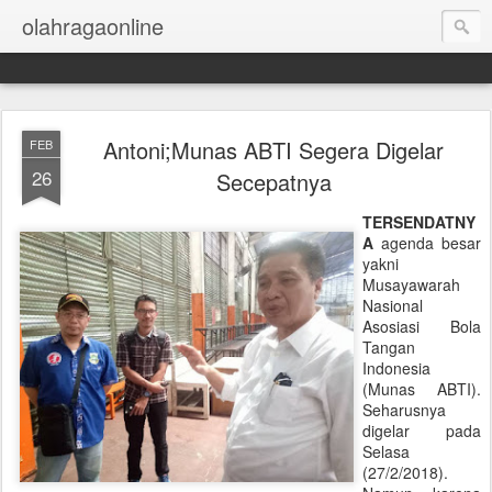
olahragaonline
Antoni;Munas ABTI Segera Digelar
FEB
26
Secepatnya
TERSENDATNY
A
agenda besar
yakni
Musayawarah
Nasional
Asosiasi Bola
Tangan
Indonesia
(Munas ABTI).
Seharusnya
digelar pada
Selasa
(27/2/2018).