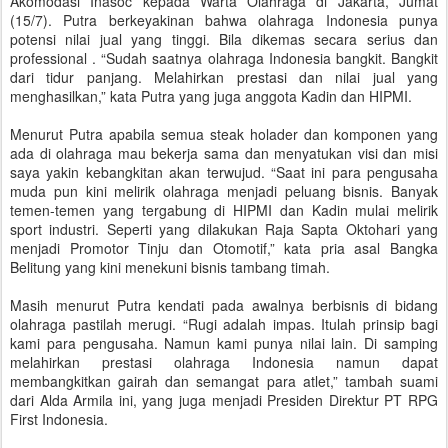
Akomodasi Inasoc kepada Warta Olahraga di Jakarta, Jumat
(15/7). Putra berkeyakinan bahwa olahraga Indonesia punya
potensi nilai jual yang tinggi. Bila dikemas secara serius dan
professional . “Sudah saatnya olahraga Indonesia bangkit. Bangkit
dari tidur panjang. Melahirkan prestasi dan nilai jual yang
menghasilkan,” kata Putra yang juga anggota Kadin dan HIPMI.
Menurut Putra apabila semua steak holader dan komponen yang
ada di olahraga mau bekerja sama dan menyatukan visi dan misi
saya yakin kebangkitan akan terwujud. “Saat ini para pengusaha
muda pun kini melirik olahraga menjadi peluang bisnis. Banyak
temen-temen yang tergabung di HIPMI dan Kadin mulai melirik
sport industri. Seperti yang dilakukan Raja Sapta Oktohari yang
menjadi Promotor Tinju dan Otomotif,” kata pria asal Bangka
Belitung yang kini menekuni bisnis tambang timah.
Masih menurut Putra kendati pada awalnya berbisnis di bidang
olahraga pastilah merugi. “Rugi adalah impas. Itulah prinsip bagi
kami para pengusaha. Namun kami punya nilai lain. Di samping
melahirkan prestasi olahraga Indonesia namun dapat
membangkitkan gairah dan semangat para atlet,” tambah suami
dari Alda Armila ini, yang juga menjadi Presiden Direktur PT RPG
First Indonesia.