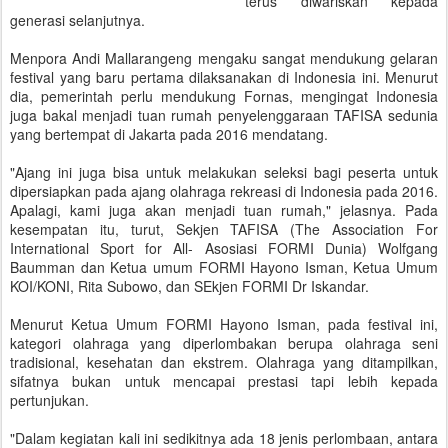
terus diwariskan kepada
generasi selanjutnya.
Menpora Andi Mallarangeng mengaku sangat mendukung gelaran
festival yang baru pertama dilaksanakan di Indonesia ini. Menurut
dia, pemerintah perlu mendukung Fornas, mengingat Indonesia
juga bakal menjadi tuan rumah penyelenggaraan TAFISA sedunia
yang bertempat di Jakarta pada 2016 mendatang.
"Ajang ini juga bisa untuk melakukan seleksi bagi peserta untuk
dipersiapkan pada ajang olahraga rekreasi di Indonesia pada 2016.
Apalagi, kami juga akan menjadi tuan rumah," jelasnya. Pada
kesempatan itu, turut, Sekjen TAFISA (The Association For
International Sport for All- Asosiasi FORMI Dunia) Wolfgang
Baumman dan Ketua umum FORMI Hayono Isman, Ketua Umum
KOI/KONI, Rita Subowo, dan SEkjen FORMI Dr Iskandar.
Menurut Ketua Umum FORMI Hayono Isman, pada festival ini,
kategori olahraga yang diperlombakan berupa olahraga seni
tradisional, kesehatan dan ekstrem. Olahraga yang ditampilkan,
sifatnya bukan untuk mencapai prestasi tapi lebih kepada
pertunjukan.
"Dalam kegiatan kali ini sedikitnya ada 18 jenis perlombaan, antara