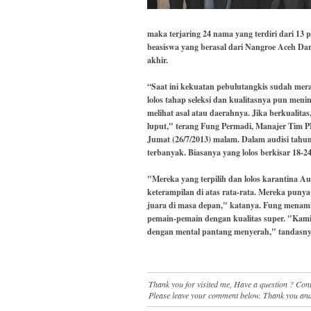
maka terjaring 24 nama yang terdiri dari 13 
beasiswa yang berasal dari Nangroe Aceh D
akhir.
“Saat ini kekuatan pebulutangkis sudah mera
lolos tahap seleksi dan kualitasnya pun men
melihat asal atau daerahnya. Jika berkualitas
luput," terang Fung Permadi, Manajer Tim P
Jumat (26/7/2013) malam. Dalam audisi tahun 
terbanyak. Biasanya yang lolos berkisar 18-2
"Mereka yang terpilih dan lolos karantina 
keterampilan di atas rata-rata. Mereka punya
juara di masa depan," katanya. Fung menamb
pemain-pemain dengan kualitas super. "Kami t
dengan mental pantang menyerah," tandasny
Thank you for visited me, Have a question ? Co
Please leave your comment below. Thank you and