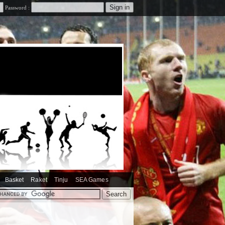
Password :
Basket
Raket
Tinju
SEA Games