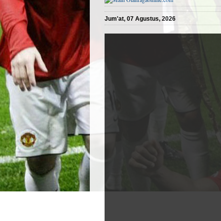
Jum'at, 07 Agustus, 2026