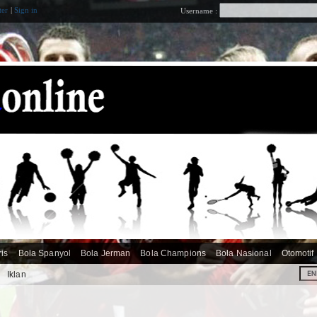
ter
|
Sign in
Username :
ris
Bola Spanyol
Bola Jerman
Bola Champions
Bola Nasional
Otomotif
i
Iklan