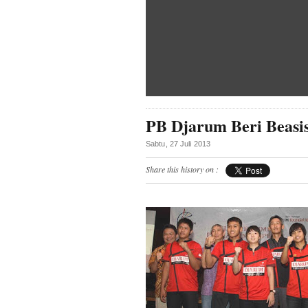
PB Djarum Beri Beasis
Sabtu, 27 Juli 2013
Share this history on :