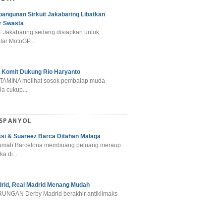
angunan Sirkuit Jakabaring Libatkan
r Swasta
 Jakabaring sedang disiapkan untuk
ar MotoGP...
 Komit Dukung Rio Haryanto
TAMINA melihat sosok pembalap muda
a cukup...
 SPANYOL
si & Suareez Barca Ditahan Malaga
umah Barcelona membuang peluang meraup
ka di...
rid, Real Madrid Menang Mudah
NGAN Derby Madrid berakhir antiklimaks