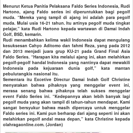
Menurut Ketua Panitia Pelaksana Faldo Series Indonesia, Rudi
Hartono, ajang Faldo series ini diperuntukkan bagi pegolf
muda. “Mereka yang tampil di ajang ini adalah para pegolf
muda. Mulai usia 16-21 tahun. Itu artinya pegolf muda tingkat
pelajar,” kata Rudi Hartono kepada wartawan di Damai Indah
Golf, BSD, kemarin.
Rudi menambahkan kelima wakil Indonesia dapat mengulang
kesuksesan Cahyo Aditomo dan fahmi Reza, yang pada 2012
dan 2013 menjadi juara grup KU-21 pada Grand Final Asia
Faldo Series. “Harapan kita melalui ajang ini, akan melahirkan
pegolf-pegolf handal Indonesia yang nantinya dapat mewakili
Indonesia pada kejuaraan dunia golf,” kata mantan
pebulutangkis nasional itu.
Sementara itu Excetive Directur Damai Indah Golf Christine
menyatakan bahwa pihaknya yang menggelar event ini,
merasa senang bahwa pihaknya telah sukses menggelar
event Faldo Series ini. “Kedepannya akan lebih banyak lagi
pegolf muda yang akan tampil di tahun-tahun mendapat. Kami
sangat bersyukur bahwa masih dipercaya untuk menggelar
Faldo series ini. Kami pun berharap dari ajang seperti ini akan
melahirkan pegolf andal masa depan,” kata Christine kepada
olahragaonline.com. (Jordan)