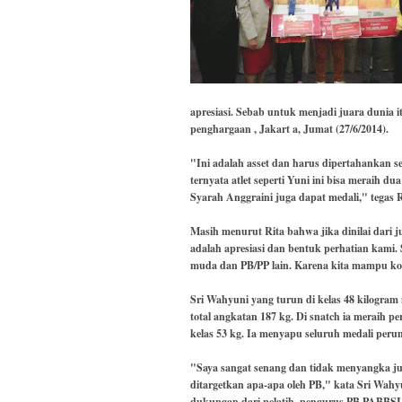
apresiasi. Sebab untuk menjadi juara dunia
penghargaan , Jakart a, Jumat (27/6/2014).
"Ini adalah asset dan harus dipertahankan s
ternyata atlet seperti Yuni ini bisa meraih d
Syarah Anggraini juga dapat medali," tegas R
Masih menurut Rita bahwa jika dinilai dari j
adalah apresiasi dan bentuk perhatian kami. S
muda dan PB/PP lain. Karena kita mampu ko
Sri Wahyuni yang turun di kelas 48 kilogram
total angkatan 187 kg. Di snatch ia meraih p
kelas 53 kg. Ia menyapu seluruh medali perun
"Saya sangat senang dan tidak menyangka ju
ditargetkan apa-apa oleh PB," kata Sri Wahy
dukungan dari pelatih, pengurus PB PABBSI j