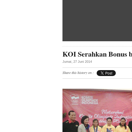
KOI Serahkan Bonus ba
Jumat, 27 Juni 2014
Share this history on :