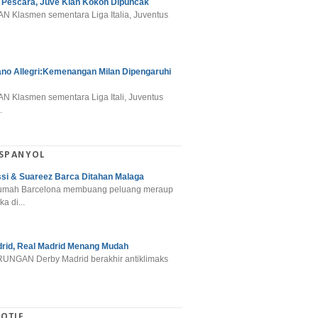
 Pescara, Juve Kian Kokoh Dipuncak
N Klasmen sementara Liga Italia, Juventus
ano Allegri:Kemenangan Milan Dipengaruhi
N Klasmen sementara Liga Itali, Juventus
.
 SPANYOL
si & Suareez Barca Ditahan Malaga
umah Barcelona membuang peluang meraup
ka di...
rid, Real Madrid Menang Mudah
NGAN Derby Madrid berakhir antiklimaks
OTIF