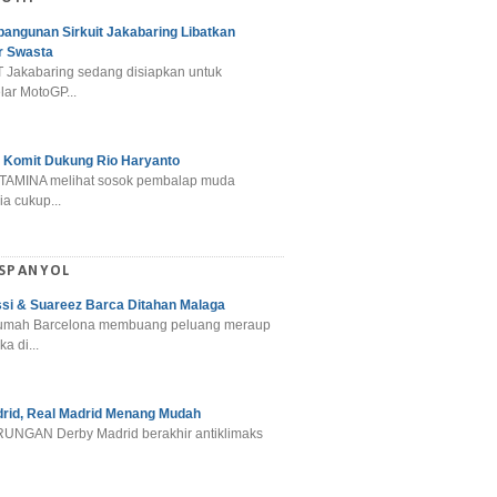
angunan Sirkuit Jakabaring Libatkan
r Swasta
 Jakabaring sedang disiapkan untuk
ar MotoGP...
 Komit Dukung Rio Haryanto
TAMINA melihat sosok pembalap muda
a cukup...
 SPANYOL
si & Suareez Barca Ditahan Malaga
umah Barcelona membuang peluang meraup
ka di...
rid, Real Madrid Menang Mudah
NGAN Derby Madrid berakhir antiklimaks