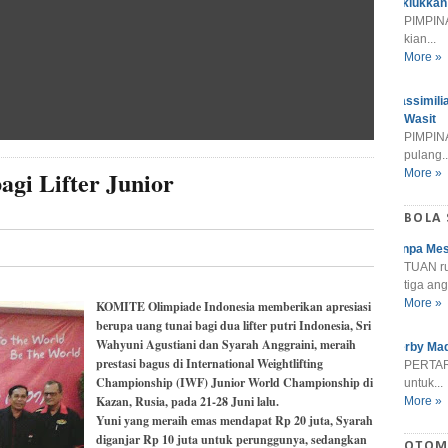
Taklukkan
PIMPINA
kian...
More »
Massimili
Wasit
PIMPINA
pulang..
gi Lifter Junior
More »
BOLA
Tanpa Mes
TUAN r
tiga ang
More »
KOMITE Olimpiade Indonesia memberikan apresiasi
berupa uang tunai bagi dua lifter putri Indonesia, Sri
Wahyuni Agustiani dan Syarah Anggraini, meraih
Derby Mad
prestasi bagus di International Weightlifting
PERTARU
Championship (IWF) Junior World Championship di
untuk...
Kazan, Rusia, pada 21-28 Juni lalu.
More »
Yuni yang meraih emas mendapat Rp 20 juta, Syarah
diganjar Rp 10 juta untuk perunggunya, sedangkan
OTOM