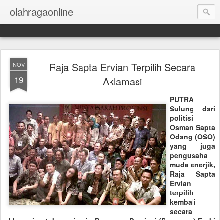
olahragaonline
Raja Sapta Ervian Terpilih Secara
NOV
19
Aklamasi
PUTRA
Sulung dari
politisi
Osman Sapta
Odang (OSO)
yang juga
pengusaha
muda enerjik,
Raja Sapta
Ervian
terpilih
kembali
secara