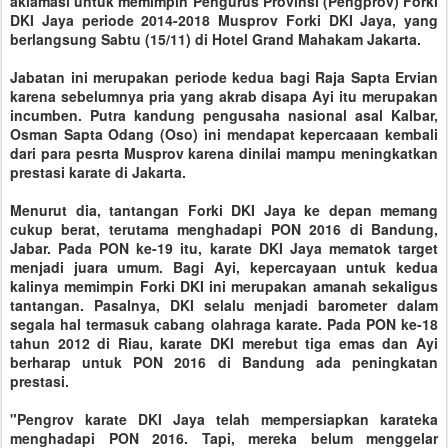
aklamasi untuk memimpin Pengurus Provinsi (Pengprov) Forki
DKI Jaya periode 2014-2018 Musprov Forki DKI Jaya, yang
berlangsung Sabtu (15/11) di Hotel Grand Mahakam Jakarta.
Jabatan ini merupakan periode kedua bagi Raja Sapta Ervian
karena sebelumnya pria yang akrab disapa Ayi itu merupakan
incumben. Putra kandung pengusaha nasional asal Kalbar,
Osman Sapta Odang (Oso) ini mendapat kepercaaan kembali
dari para pesrta Musprov karena dinilai mampu meningkatkan
prestasi karate di Jakarta.
Menurut dia, tantangan Forki DKI Jaya ke depan memang
cukup berat, terutama menghadapi PON 2016 di Bandung,
Jabar. Pada PON ke-19 itu, karate DKI Jaya mematok target
menjadi juara umum. Bagi Ayi, kepercayaan untuk kedua
kalinya memimpin Forki DKI ini merupakan amanah sekaligus
tantangan. Pasalnya, DKI selalu menjadi barometer dalam
segala hal termasuk cabang olahraga karate. Pada PON ke-18
tahun 2012 di Riau, karate DKI merebut tiga emas dan Ayi
berharap untuk PON 2016 di Bandung ada peningkatan
prestasi.
"Pengrov karate DKI Jaya telah mempersiapkan karateka
menghadapi PON 2016. Tapi, mereka belum menggelar